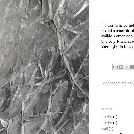
"... Con una port
las ediciones de 
podido contar con 
Cris X y Francisco 
stica.¡¡¡Disfrútenlo!
Mensagem mais re
Archive
janeiro
(1)
janeiro
(1)
abril
(1)