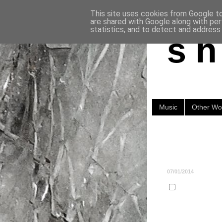
This site uses cookies from Google to 
are shared with Google along with per
statistics, and to detect and address
s h 
Music
Other Wo
07/01/2014