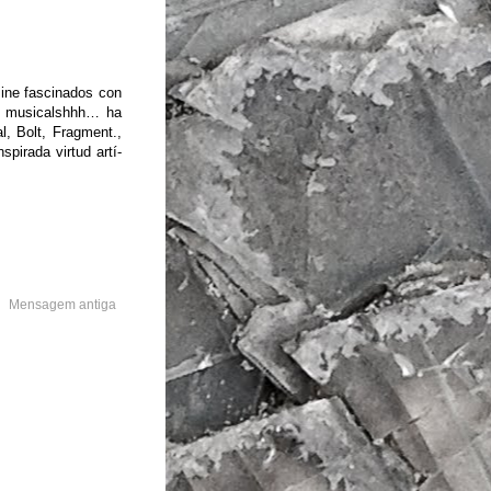
ine fascinados con
jo musicalshhh… ha
l, Bolt, Fragment.,
spirada virtud artí­
Mensagem antiga