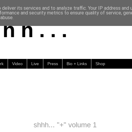
deliver its services and to analyze traffic. Your IP address and
formance and security metrics to ensure quality of service, ge
 abuse.
h h . . .
rk
Video
Live
Press
Bio + Links
Shop
shhh... "+" volume 1