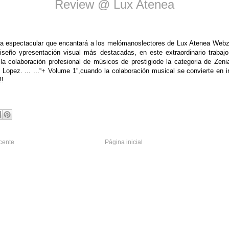
Review
@ Lux Atenea
ada espectacular que encantará a los melómanoslectores de Lux Atenea Webz
diseño ypresentación visual más destacadas, en este extraordinario traba
la colaboración profesional de músicos de prestigiode la categori­a de Zenia
Lopez. ... ...“+ Volume 1”,cuando la colaboración musical se convierte en in
!!
cente
Página inicial