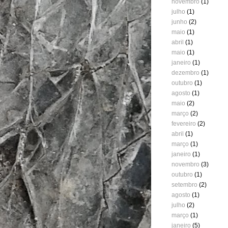
novembro
(1)
julho
(1)
junho
(2)
maio
(1)
abril
(1)
maio
(1)
janeiro
(1)
dezembro
(1)
outubro
(1)
agosto
(1)
maio
(2)
março
(2)
fevereiro
(2)
abril
(1)
março
(1)
janeiro
(1)
novembro
(3)
outubro
(1)
setembro
(2)
agosto
(1)
julho
(2)
março
(1)
janeiro
(5)