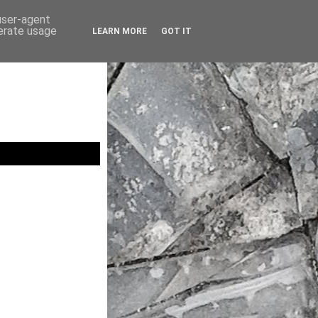
 user-agent
nerate usage
LEARN MORE
GOT IT