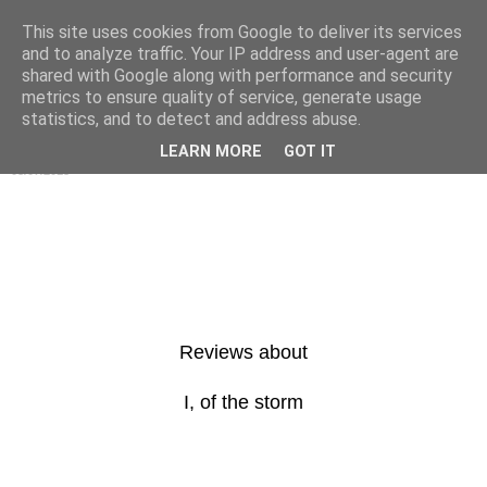
This site uses cookies from Google to deliver its services
s h h h . . .
and to analyze traffic. Your IP address and user-agent are
shared with Google along with performance and security
metrics to ensure quality of service, generate usage
statistics, and to detect and address abuse.
▼
LEARN MORE
GOT IT
08/07/2018
Reviews about
I, of the storm