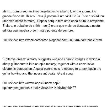
shhh... com o seu recém-chegado quinto álbum, I, of the storm, é o
grande disco da Thisco! Para já porque é um vinil 12" (a Thisco só editou
uma vez neste formato). Depois porque tem uma capa brutal e arrepiante.
E claro, o trabalho do shhh... se já era o que mais se destacava nesta
editora aqui mostra o som mais potente de sempre.
Full review:
https://chilicomcarne.blogspot.com/2018/04/dont-panic.html
"Collapse dream" already suggests wild and chaotic images in which a
sharp guitar bursts into an epic melody, together with a convulsive
electronic percussion. A quiet parenthesis is opened to attack again the
guitar howling and the incessant beats. Great song!
Full review:
http://www.loop.cl/index.php?
option=com_content&task=view&id=1446&Itemid=27
Lavoro che conferma tutto ciò che di buono è stato detto sul progetto