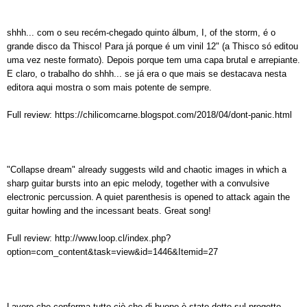
shhh... com o seu recém-chegado quinto álbum, I, of the storm, é o
grande disco da Thisco! Para já porque é um vinil 12" (a Thisco só editou
uma vez neste formato). Depois porque tem uma capa brutal e arrepiante.
E claro, o trabalho do shhh... se já era o que mais se destacava nesta
editora aqui mostra o som mais potente de sempre.
Full review:
https://chilicomcarne.blogspot.com/2018/04/dont-panic.html
"Collapse dream" already suggests wild and chaotic images in which a
sharp guitar bursts into an epic melody, together with a convulsive
electronic percussion. A quiet parenthesis is opened to attack again the
guitar howling and the incessant beats. Great song!
Full review:
http://www.loop.cl/index.php?
option=com_content&task=view&id=1446&Itemid=27
Lavoro che conferma tutto ciò che di buono è stato detto sul progetto