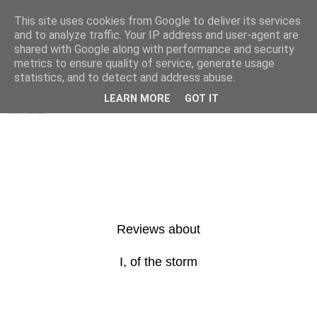
This site uses cookies from Google to deliver its services
s h h h . . .
and to analyze traffic. Your IP address and user-agent are
shared with Google along with performance and security
metrics to ensure quality of service, generate usage
statistics, and to detect and address abuse.
▼
LEARN MORE
GOT IT
08/07/2018
Reviews about
I, of the storm