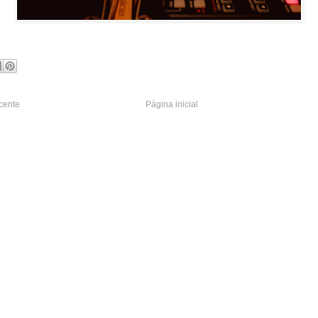
cente
Página inicial