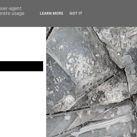
 user-agent
nerate usage
LEARN MORE
GOT IT