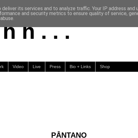
deliver its services and to analyze traffic. Your IP address and
formance and security metrics to ensure quality of service, ge
 abuse.
h h . . .
rk
Video
Live
Press
Bio + Links
Shop
PÂNTANO