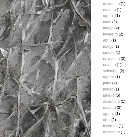
dezembro
(1)
outubro
(1)
agosto
(1)
maio
(2)
março
(2)
fevereiro
(2)
abril
(1)
março
(1)
janeiro
(1)
novembro
(3)
outubro
(1)
setembro
(2)
agosto
(1)
julho
(2)
março
(1)
janeiro
(5)
dezembro
(1)
outubro
(3)
agosto
(1)
abril
(2)
fevereiro
(1)
dezembro
(1)