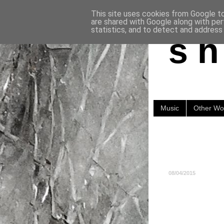
This site uses cookies from Google to 
are shared with Google along with per
statistics, and to detect and address
s h 
Music
Other Wo
08/04/2015