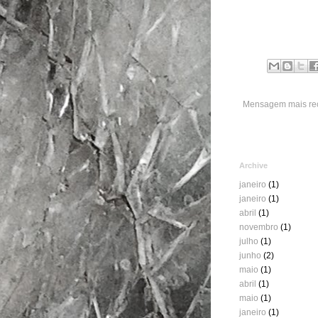
Mensagem mais re
Archive
janeiro
(1)
janeiro
(1)
abril
(1)
novembro
(1)
julho
(1)
junho
(2)
maio
(1)
abril
(1)
maio
(1)
janeiro
(1)